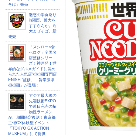
そば」発売
魅惑の学食巡り
in関西、近大を
すすらんか。近
大まぜそば、新
発売
「スシロー×食
べログ」全国名
店監修シリー
ズ！神戸発！世
界的なグルメガイドに認め
られた人気店“担担麺専門店
ENISHI”監修、「旨辛濃厚
担担麺」が登場！
アジア最大級の
先端技術EXPO
で連日完売の植
物性ラーメン
が、期間限定復活！東京都
主催GX体験型イベント
「TOKYO GX ACTION
MUSEUM」にて提供