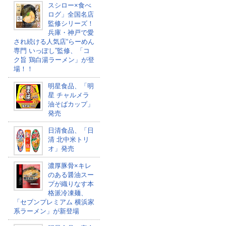
スシロー×食べ
ログ」全国名店
監修シリーズ！
兵庫・神戸で愛
され続ける人気店“らーめん
専門 いっぽし”監修、「コ
ク旨 鶏白湯ラーメン」が登
場！！
明星食品、「明
星 チャルメラ
油そばカップ​」
発売
日清食品、「日
清 北中米トリ
オ」発売
濃厚豚骨×キレ
のある醤油スー
プが織りなす本
格派冷凍麺、
「セブンプレミアム 横浜家
系ラーメン」が新登場