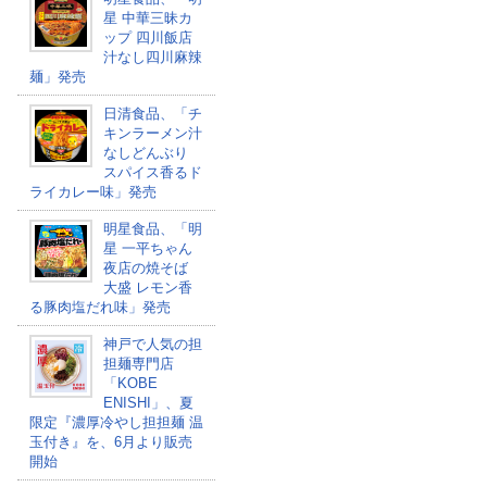
星 中華三昧カ
ップ 四川飯店
汁なし四川麻辣
麺」発売
日清食品、「チ
キンラーメン汁
なしどんぶり
スパイス香るド
ライカレー味」発売
明星食品、「明
星 一平ちゃん
夜店の焼そば
大盛 レモン香
る豚肉塩だれ味」発売
神戸で人気の担
担麺専門店
「KOBE
ENISHI」、夏
限定『濃厚冷やし担担麺 温
玉付き』を、6月より販売
開始