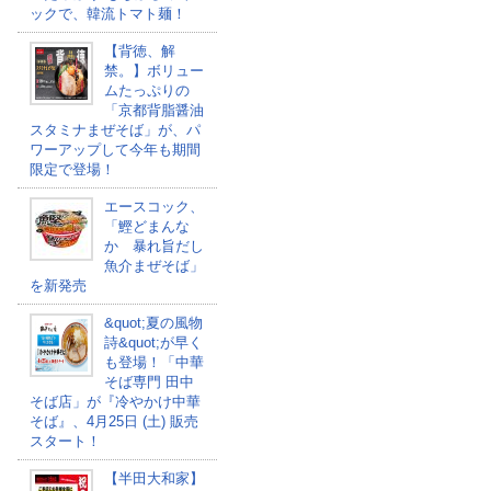
ックで、韓流トマト麺！
【背徳、解
禁。】ボリュー
ムたっぷりの
「京都背脂醤油
スタミナまぜそば」が、パ
ワーアップして今年も期間
限定で登場！
エースコック、
「鰹どまんな
か 暴れ旨だし
魚介まぜそば」
を新発売
&quot;夏の風物
詩&quot;が早く
も登場！「中華
そば専門 田中
そば店」が『冷やかけ中華
そば』、4月25日 (土) 販売
スタート！
【半田大和家】