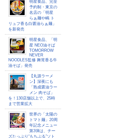
明星食品、完全
予約制・東京の
名店の「明星
らぁ麺や嶋 ト
リュフ香る白醤油らぁ麺」
を新発売
明星食品、「明
星 NEO油そば
TOMORROW
NEVER
NOODLES監修 舞茸香る牛
油そば​」発売
【丸源ラーメ
ン】深夜にも
「熟成醤油ラー
メン 肉そば」
を！130店舗以上で、25時
まで営業拡大
世界の「太陽の
トマト麺」20周
年記念メニュー
第3弾は、チー
ズたっぷり“もちぷる”ソト