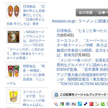
日清食品、「日
清の辛どん兵衛
豚だしうどん」
「日清の辛どん
Amazon.co.jp : ラーメン に
兵衛 牛だしそば」発売
日清食品、「たまごと食べたら
～SAGAラーメ
売
(8月4日)
ンプロジェクト
エースコック、「スーパーカップ
は、次のステー
ター味ラーメン／沖縄 島そば
ジへ～7月11日
「ラーメンの日」に合わせ
魅惑の学食巡りin関西、近大
て、新ロゴ発表＆ラーメン
ば、新発売
(7月26日)
カードが登場！
「スシロー×食べログ」全国名
界的なグルメガイドに認められ
明星食品、「明
ENISHI”監修、「旨辛濃厚 担
星 一杯満足」
アジア最大級の先端技術EXP
シリーズに新商
ンが、期間限定復活！東京都主
品追加、リニュ
ーアル
「TOKYO GX ACTION MU
エースコック、
「タテ型 リン
ガーハットの長
崎ちゃんぽん」