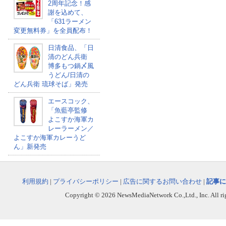
2周年記念！感
謝を込めて、
「631ラーメン
変更無料券」を全員配布！
日清食品、「日
清のどん兵衛
博多もつ鍋〆風
うどん/日清の
どん兵衛 琉球そば」発売
エースコック、
「魚藍亭監修
よこすか海軍カ
レーラーメン／
よこすか海軍カレーうど
ん」新発売
利用規約
|
プライバシーポリシー
|
広告に関するお問い合わせ
|
記事に
Copyright © 2026 NewsMediaNetwork Co.,Ltd., Inc. All righ