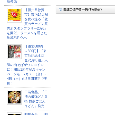
新発売
【福井県敦賀
市】市内14店舗
を食べ巡る「敦
賀のラーメン案
内所スタンプラリー2026」
を開催、ラーメンを通じた
地域活性化へ
【通常880円
→500円】『東
京油組総本店
金沢片町組』人
気の油そばがワンコイン
に！開店1周年記念キャン
ペーンを、7月3日（金）・
4日（土）の2日間限定で実
施！
日清食品、「日
清の最強どん兵
衛 博多ごぼ天
うどん」発売
明星食品、「明