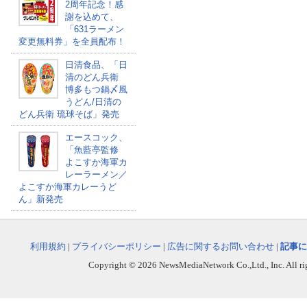
2周年記念！感
謝を込めて、
「631ラーメン
変更無料券」を全員配布！
日清食品、「日
清のどん兵衛
博多もつ鍋〆風
うどん/日清の
どん兵衛 琉球そば」発売
エースコック、
「魚藍亭監修
よこすか海軍カ
レーラーメン／
よこすか海軍カレーうど
ん」新発売
利用規約
|
プライバシーポリシー
|
広告に関するお問い合わせ
|
記事に
Copyright © 2026 NewsMediaNetwork Co.,Ltd., Inc. All righ