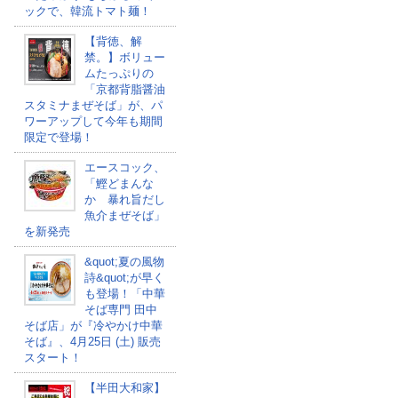
ックで、韓流トマト麺！
【背徳、解
禁。】ボリュー
ムたっぷりの
「京都背脂醤油
スタミナまぜそば」が、パ
ワーアップして今年も期間
限定で登場！
エースコック、
「鰹どまんな
か 暴れ旨だし
魚介まぜそば」
を新発売
&quot;夏の風物
詩&quot;が早く
も登場！「中華
そば専門 田中
そば店」が『冷やかけ中華
そば』、4月25日 (土) 販売
スタート！
【半田大和家】