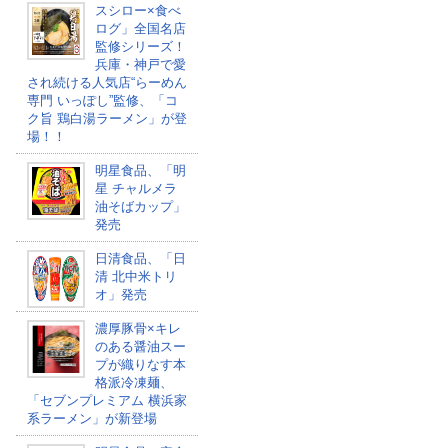
スシロー×食べ
ログ」全国名店
監修シリーズ！
兵庫・神戸で愛
され続ける人気店“らーめん
専門 いっぽし”監修、「コ
ク旨 鶏白湯ラーメン」が登
場！！
明星食品、「明
星 チャルメラ
油そばカップ​」
発売
日清食品、「日
清 北中米トリ
オ」発売
濃厚豚骨×キレ
のある醤油スー
プが織りなす本
格派冷凍麺、
「セブンプレミアム 横浜家
系ラーメン」が新登場