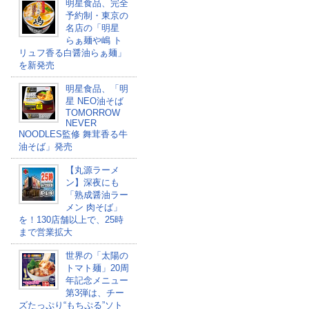
明星食品、完全
予約制・東京の
名店の「明星
らぁ麺や嶋 ト
リュフ香る白醤油らぁ麺」
を新発売
明星食品、「明
星 NEO油そば
TOMORROW
NEVER
NOODLES監修 舞茸香る牛
油そば​」発売
【丸源ラーメ
ン】深夜にも
「熟成醤油ラー
メン 肉そば」
を！130店舗以上で、25時
まで営業拡大
世界の「太陽の
トマト麺」20周
年記念メニュー
第3弾は、チー
ズたっぷり“もちぷる”ソト