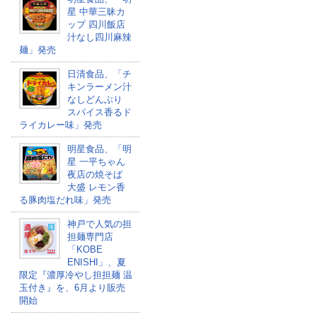
星 中華三昧カ
ップ 四川飯店
汁なし四川麻辣
麺」発売
日清食品、「チ
キンラーメン汁
なしどんぶり
スパイス香るド
ライカレー味」発売
明星食品、「明
星 一平ちゃん
夜店の焼そば
大盛 レモン香
る豚肉塩だれ味」発売
神戸で人気の担
担麺専門店
「KOBE
ENISHI」、夏
限定『濃厚冷やし担担麺 温
玉付き』を、6月より販売
開始