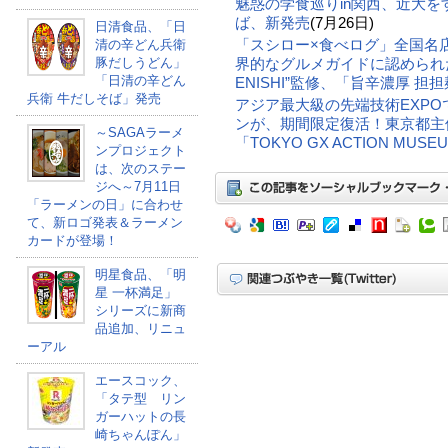
魅惑の学食巡りin関西、近大
ば、新発売
(7月26日)
日清食品、「日
「スシロー×食べログ」全国名
清の辛どん兵衛
豚だしうどん」
界的なグルメガイドに認められ
「日清の辛どん
ENISHI”監修、「旨辛濃厚 担
兵衛 牛だしそば」発売
アジア最大級の先端技術EXP
ンが、期間限定復活！東京都主
～SAGAラーメ
「TOKYO GX ACTION MU
ンプロジェクト
は、次のステー
ジへ～7月11日
「ラーメンの日」に合わせ
て、新ロゴ発表＆ラーメン
カードが登場！
明星食品、「明
星 一杯満足」
シリーズに新商
品追加、リニュ
ーアル
エースコック、
「タテ型 リン
ガーハットの長
崎ちゃんぽん」