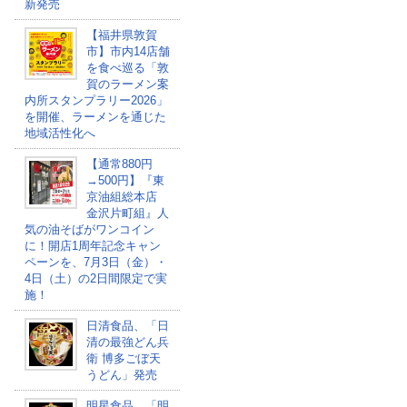
新発売
【福井県敦賀
市】市内14店舗
を食べ巡る「敦
賀のラーメン案
内所スタンプラリー2026」
を開催、ラーメンを通じた
地域活性化へ
【通常880円
→500円】『東
京油組総本店
金沢片町組』人
気の油そばがワンコイン
に！開店1周年記念キャン
ペーンを、7月3日（金）・
4日（土）の2日間限定で実
施！
日清食品、「日
清の最強どん兵
衛 博多ごぼ天
うどん」発売
明星食品、「明