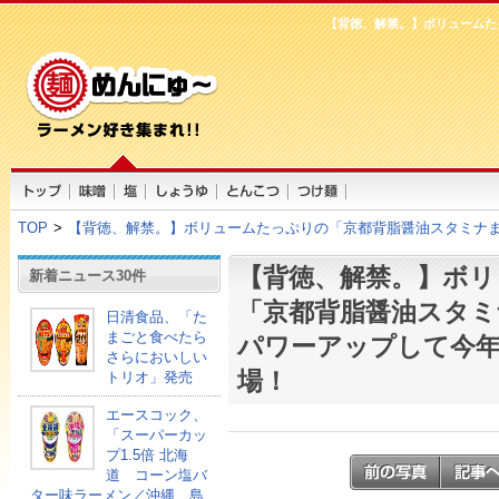
【背徳、解禁。】ボリュームた
TOP
>
【背徳、解禁。】ボリュームたっぷりの「京都背脂醤油スタミナ
【背徳、解禁。】ボリ
新着ニュース30件
「京都背脂醤油スタミ
日清食品、「た
まごと食べたら
パワーアップして今年
さらにおいしい
場！
トリオ」発売
エースコック、
「スーパーカッ
プ1.5倍 北海
道 コーン塩バ
ター味ラーメン／沖縄 島