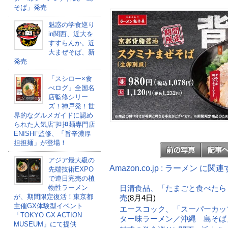
そば」発売
魅惑の学食巡り
in関西、近大を
すすらんか。近
大まぜそば、新
発売
「スシロー×食
べログ」全国名
店監修シリー
ズ！神戸発！世
界的なグルメガイドに認め
られた人気店“担担麺専門店
ENISHI”監修、「旨辛濃厚
担担麺」が登場！
アジア最大級の
Amazon.co.jp : ラーメン に
先端技術EXPO
で連日完売の植
物性ラーメン
日清食品、「たまごと食べたら
が、期間限定復活！東京都
売
(8月4日)
主催GX体験型イベント
エースコック、「スーパーカップ
「TOKYO GX ACTION
ター味ラーメン／沖縄 島そば
MUSEUM」にて提供