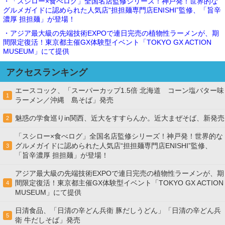
・「スシロー×食べログ」全国名店監修シリーズ！神戸発！世界的な
グルメガイドに認められた人気店“担担麺専門店ENISHI”監修、「旨辛
濃厚 担担麺」が登場！
・アジア最大級の先端技術EXPOで連日完売の植物性ラーメンが、期
間限定復活！東京都主催GX体験型イベント「TOKYO GX ACTION
MUSEUM」にて提供
アクセスランキング
エースコック、「スーパーカップ1.5倍 北海道 コーン塩バター味
1
ラーメン／沖縄 島そば」発売
魅惑の学食巡りin関西、近大をすすらんか。近大まぜそば、新発売
2
「スシロー×食べログ」全国名店監修シリーズ！神戸発！世界的な
グルメガイドに認められた人気店“担担麺専門店ENISHI”監修、
3
「旨辛濃厚 担担麺」が登場！
アジア最大級の先端技術EXPOで連日完売の植物性ラーメンが、期
間限定復活！東京都主催GX体験型イベント「TOKYO GX ACTION
4
MUSEUM」にて提供
日清食品、「日清の辛どん兵衛 豚だしうどん」「日清の辛どん兵
5
衛 牛だしそば」発売