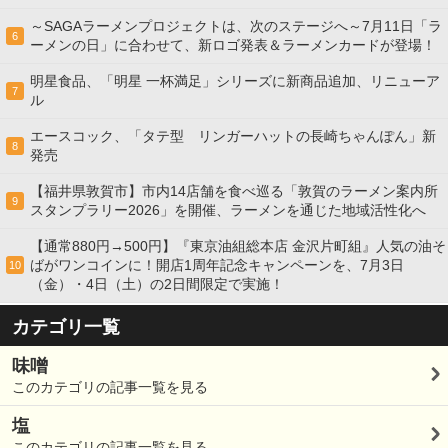
～SAGAラーメンプロジェクトは、次のステージへ～7月11日「ラ
6
ーメンの日」に合わせて、新ロゴ発表＆ラーメンカードが登場！
明星食品、「明星 一杯満足」シリーズに新商品追加、リニューア
7
ル
エースコック、「タテ型 リンガーハットの長崎ちゃんぽん」新
8
発売
【福井県敦賀市】市内14店舗を食べ巡る「敦賀のラーメン案内所
9
スタンプラリー2026」を開催、ラーメンを通じた地域活性化へ
【通常880円→500円】『東京油組総本店 金沢片町組』人気の油そ
ばがワンコインに！開店1周年記念キャンペーンを、7月3日
10
（金）・4日（土）の2日間限定で実施！
カテゴリ一覧
味噌
このカテゴリの記事一覧を見る
塩
このカテゴリの記事一覧を見る