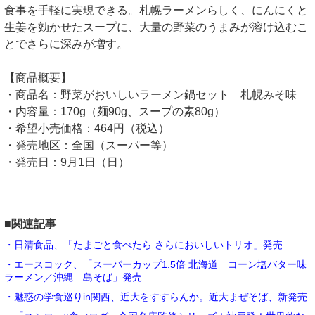
食事を手軽に実現できる。札幌ラーメンらしく、にんにくと
生姜を効かせたスープに、大量の野菜のうまみが溶け込むこ
とでさらに深みが増す。
【商品概要】
・商品名：野菜がおいしいラーメン鍋セット 札幌みそ味
・内容量：170g（麺90g、スープの素80g）
・希望小売価格：464円（税込）
・発売地区：全国（スーパー等）
・発売日：9月1日（日）
■関連記事
・日清食品、「たまごと食べたら さらにおいしいトリオ」発売
・エースコック、「スーパーカップ1.5倍 北海道 コーン塩バター味
ラーメン／沖縄 島そば」発売
・魅惑の学食巡りin関西、近大をすすらんか。近大まぜそば、新発売