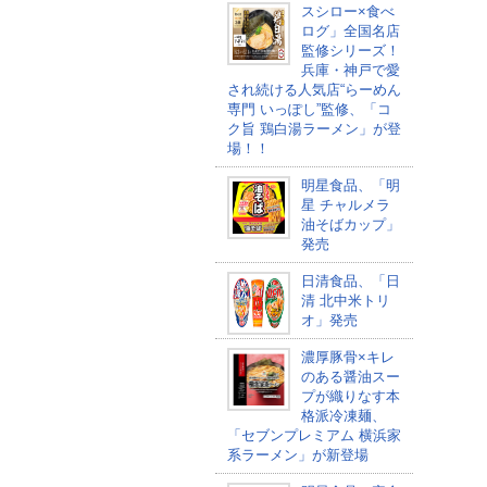
スシロー×食べ
ログ」全国名店
監修シリーズ！
兵庫・神戸で愛
され続ける人気店“らーめん
専門 いっぽし”監修、「コ
ク旨 鶏白湯ラーメン」が登
場！！
明星食品、「明
星 チャルメラ
油そばカップ​」
発売
日清食品、「日
清 北中米トリ
オ」発売
濃厚豚骨×キレ
のある醤油スー
プが織りなす本
格派冷凍麺、
「セブンプレミアム 横浜家
系ラーメン」が新登場