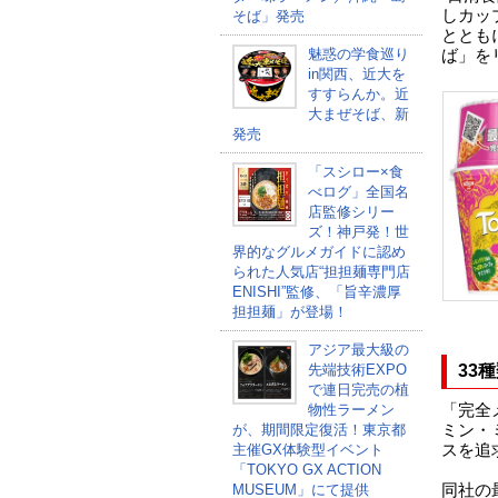
しカッ
そば」発売
とともに
魅惑の学食巡り
ば」を
in関西、近大を
すすらんか。近
大まぜそば、新
発売
「スシロー×食
べログ」全国名
店監修シリー
ズ！神戸発！世
界的なグルメガイドに認め
られた人気店“担担麺専門店
ENISHI”監修、「旨辛濃厚
担担麺」が登場！
アジア最大級の
先端技術EXPO
33
で連日完売の植
物性ラーメン
「完全
が、期間限定復活！東京都
ミン・
主催GX体験型イベント
スを追
「TOKYO GX ACTION
MUSEUM」にて提供
同社の