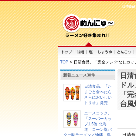
日清食品
TOP
>
日清食品、「完全メシ 汁なしカップ
日清
新着ニュース30件
ドル
日清食品、「た
まごと食べたら
「完
さらにおいしい
台風
トリオ」発売
エースコック、
「スーパーカッ
プ1.5倍 北海
道 コーン塩バ
日清食
ター味ラーメン／沖縄 島