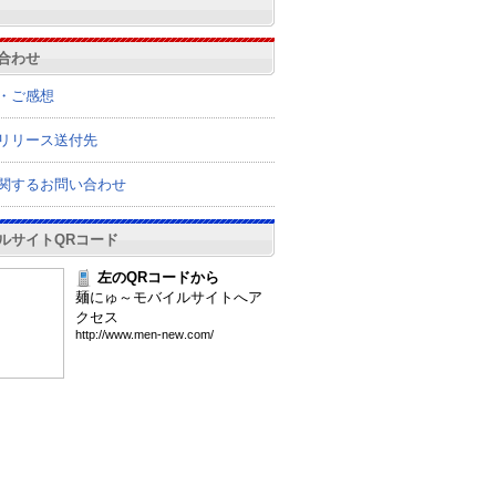
合わせ
・ご感想
リリース送付先
関するお問い合わせ
ルサイトQRコード
左のQRコードから
麺にゅ～モバイルサイトへア
クセス
htt
p:/
/ww
w.m
en-
new
.co
m/