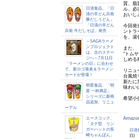
質、脂
日清食品、「日
ル、必
清の辛どん兵衛
おいし
豚だしうどん」
「日清の辛どん
今回発
兵衛 牛だしそば」発売
ントラ
を、湯
～SAGAラーメ
ンプロジェクト
また、
は、次のステー
"トム
ジへ～7月11日
しめる
「ラーメンの日」に合わせ
て、新ロゴ発表＆ラーメン
リニュ
カードが登場！
台風焼
新たに
明星食品、「明
味わい
星 一杯満足」
シリーズに新商
希望小売
品追加、リニュ
ーアル
（
エースコック、
Amazo
「タテ型 リン
ガーハットの長
日清
崎ちゃんぽん」
日)