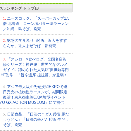
スランキング トップ10
1.
エースコック、「スーパーカップ1.5
倍 北海道 コーン塩バター味ラーメン
／沖縄 島そば」発売
2.
魅惑の学食巡りin関西、近大をすす
らんか。近大まぜそば、新発売
3.
「スシロー×食べログ」全国名店監
修シリーズ！神戸発！世界的なグルメ
ガイドに認められた人気店“担担麺専門
ISHI”監修、「旨辛濃厚 担担麺」が登場！
4.
アジア最大級の先端技術EXPOで連
日完売の植物性ラーメンが、期間限定
復活！東京都主催GX体験型イベント
YO GX ACTION MUSEUM」にて提供
5.
日清食品、「日清の辛どん兵衛 豚だ
しうどん」「日清の辛どん兵衛 牛だし
そば」発売