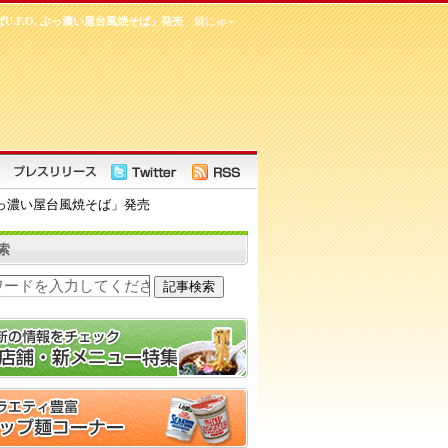
.F.O. ぶっ濃い屋台風焼そば」発売
麺にゅ～
ぶっ濃い屋台風焼そば」発売
索