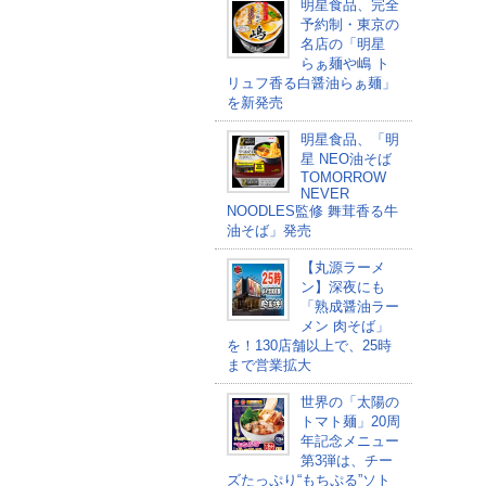
明星食品、完全
予約制・東京の
名店の「明星
らぁ麺や嶋 ト
リュフ香る白醤油らぁ麺」
を新発売
明星食品、「明
星 NEO油そば
TOMORROW
NEVER
NOODLES監修 舞茸香る牛
油そば​」発売
【丸源ラーメ
ン】深夜にも
「熟成醤油ラー
メン 肉そば」
を！130店舗以上で、25時
まで営業拡大
世界の「太陽の
トマト麺」20周
年記念メニュー
第3弾は、チー
ズたっぷり“もちぷる”ソト