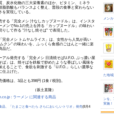
質、炭水化物の三大栄養素のほか、ビタミン、ミネラ
須脂肪酸もバランスよく整え、普段の食事と変わらない
さを実現している。
メンカ
売する「完全メシ 汁なしカップヌードル」は、インスタ
ーメンでNo.1の売上を誇る「カップヌードル」の味わい
切りして作る "汁なし焼そば" で表現した。
「完全メシ トムヤムライス」は、女性から人気が高い
ヤムクン" の味わいを、ふっくら食感のごはんと一緒に楽
商品だ。
ーアル発売する「完全メシ 日清焼そばU.F.O. ぶっ濃い屋
そば」は、焼そばを鉄板で炒めたような香ばしい風味を
加えることで、食欲を刺激する「U.F.O.」らしい濃厚な
に仕上げた。
た地域
価格は、3品とも398円 (1食 / 税別)。
坂土直隆）
n.co.jp : ラーメン に関連する商品
ンを、
実施！
食品、「たまごと食べたら さらにおいしいトリオ」発売
(8月4