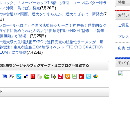
特集
スコック、「スーパーカップ1.5倍 北海道 コーン塩バター味ラ
ン／沖縄 島そば」発売
(7月26日)
の学食巡りin関西、近大をすすらんか。近大まぜそば、新発売
(7
お問い
日)
ご意見
シロー×食べログ」全国名店監修シリーズ！神戸発！世界的なグ
ガイドに認められた人気店“担担麺専門店ENISHI”監修、「旨辛
 担担麺」が登場！
(7月25日)
プレス
ア最大級の先端技術EXPOで連日完売の植物性ラーメンが、期
定復活！東京都主催GX体験型イベント「TOKYO GX ACTION
広告に
SEUM」にて提供
(7月25日)
モバイ