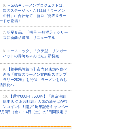
6.
～SAGAラーメンプロジェクトは、
次のステージへ～7月11日「ラーメン
の日」に合わせて、新ロゴ発表＆ラー
ードが登場！
7.
明星食品、「明星 一杯満足」シリー
ズに新商品追加、リニューアル
8.
エースコック、「タテ型 リンガー
ハットの長崎ちゃんぽん」新発売
9.
【福井県敦賀市】市内14店舗を食べ
巡る「敦賀のラーメン案内所スタンプ
ラリー2026」を開催、ラーメンを通じ
活性化へ
10.
【通常880円→500円】『東京油組
総本店 金沢片町組』人気の油そばがワ
ンコインに！開店1周年記念キャンペー
7月3日（金）・4日（土）の2日間限定で