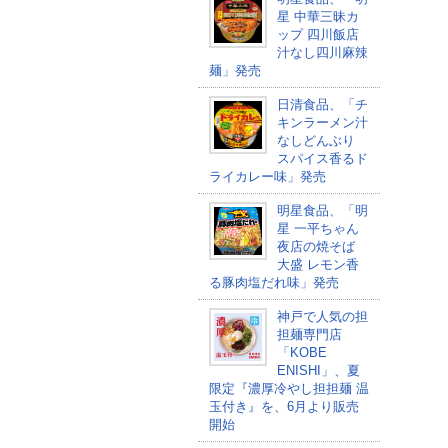
星 中華三昧カ
ップ 四川飯店
汁なし四川麻辣
麺」発売
日清食品、「チ
キンラーメン汁
なしどんぶり
スパイス香るド
ライカレー味」発売
明星食品、「明
星 一平ちゃん
夜店の焼そば
大盛 レモン香
る豚肉塩だれ味」発売
神戸で人気の担
担麺専門店
「KOBE
ENISHI」、夏
限定『濃厚冷やし担担麺 温
玉付き』を、6月より販売
開始