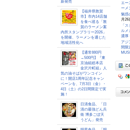
新発売
エー
ーメ
【福井県敦賀
魅惑
市】市内14店舗
月26
を食べ巡る「敦
「ス
賀のラーメン案
ルメ
内所スタンプラリー2026」
濃厚
を開催、ラーメンを通じた
アジ
地域活性化へ
間限
【通常880円
MU
→500円】『東
京油組総本店
金沢片町組』人
気の油そばがワンコイン
に！開店1周年記念キャン
ペーンを、7月3日（金）・
4日（土）の2日間限定で実
施！
日清食品、「日
清の最強どん兵
衛 博多ごぼ天
うどん」発売
明星食品、「明