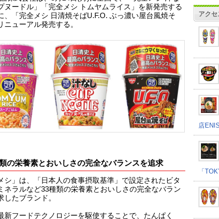
プヌードル」「完全メシ トムヤムライス」を新発売する
アクセ
、「完全メシ 日清焼そばU.F.O. ぶっ濃い屋台風焼そ
リニューアル発売する。
店EN
種類の栄養素とおいしさの完全なバランスを追求
「TOK
メシ」は、「日本人の食事摂取基準」で設定されたビタ
ミネラルなど33種類の栄養素とおいしさの完全なバラン
求したブランド。
最新フードテクノロジーを駆使することで、たんぱく