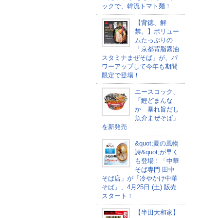
ックで、韓流トマト麺！
【背徳、解
禁。】ボリュー
ムたっぷりの
「京都背脂醤油
スタミナまぜそば」が、パ
ワーアップして今年も期間
限定で登場！
エースコック、
「鰹どまんな
か 暴れ旨だし
魚介まぜそば」
を新発売
&quot;夏の風物
詩&quot;が早く
も登場！「中華
そば専門 田中
そば店」が『冷やかけ中華
そば』、4月25日 (土) 販売
スタート！
【半田大和家】