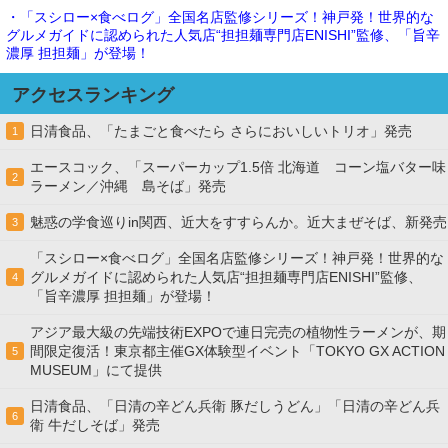
・「スシロー×食べログ」全国名店監修シリーズ！神戸発！世界的な
グルメガイドに認められた人気店“担担麺専門店ENISHI”監修、「旨辛
濃厚 担担麺」が登場！
アクセスランキング
日清食品、「たまごと食べたら さらにおいしいトリオ」発売
1
エースコック、「スーパーカップ1.5倍 北海道 コーン塩バター味
2
ラーメン／沖縄 島そば」発売
魅惑の学食巡りin関西、近大をすすらんか。近大まぜそば、新発売
3
「スシロー×食べログ」全国名店監修シリーズ！神戸発！世界的な
グルメガイドに認められた人気店“担担麺専門店ENISHI”監修、
4
「旨辛濃厚 担担麺」が登場！
アジア最大級の先端技術EXPOで連日完売の植物性ラーメンが、期
間限定復活！東京都主催GX体験型イベント「TOKYO GX ACTION
5
MUSEUM」にて提供
日清食品、「日清の辛どん兵衛 豚だしうどん」「日清の辛どん兵
6
衛 牛だしそば」発売