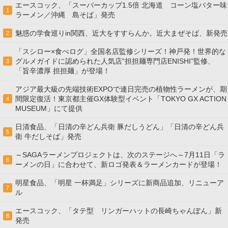
エースコック、「スーパーカップ1.5倍 北海道 コーン塩バター味
1
ラーメン／沖縄 島そば」発売
魅惑の学食巡りin関西、近大をすすらんか。近大まぜそば、新発売
2
「スシロー×食べログ」全国名店監修シリーズ！神戸発！世界的な
グルメガイドに認められた人気店“担担麺専門店ENISHI”監修、
3
「旨辛濃厚 担担麺」が登場！
アジア最大級の先端技術EXPOで連日完売の植物性ラーメンが、期
間限定復活！東京都主催GX体験型イベント「TOKYO GX ACTION
4
MUSEUM」にて提供
日清食品、「日清の辛どん兵衛 豚だしうどん」「日清の辛どん兵
5
衛 牛だしそば」発売
～SAGAラーメンプロジェクトは、次のステージへ～7月11日「ラ
6
ーメンの日」に合わせて、新ロゴ発表＆ラーメンカードが登場！
明星食品、「明星 一杯満足」シリーズに新商品追加、リニューア
7
ル
エースコック、「タテ型 リンガーハットの長崎ちゃんぽん」新
8
発売