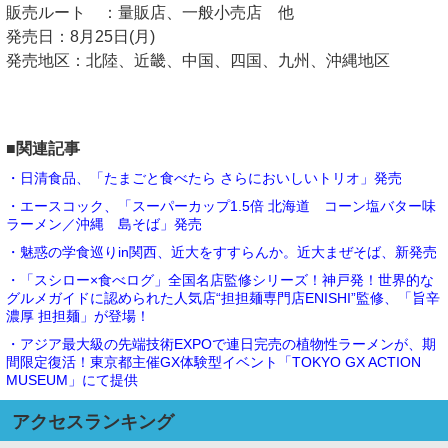
販売ルート ：量販店、一般小売店 他
発売日：8月25日(月)
発売地区：北陸、近畿、中国、四国、九州、沖縄地区
■関連記事
・日清食品、「たまごと食べたら さらにおいしいトリオ」発売
・エースコック、「スーパーカップ1.5倍 北海道 コーン塩バター味
ラーメン／沖縄 島そば」発売
・魅惑の学食巡りin関西、近大をすすらんか。近大まぜそば、新発売
・「スシロー×食べログ」全国名店監修シリーズ！神戸発！世界的な
グルメガイドに認められた人気店“担担麺専門店ENISHI”監修、「旨辛
濃厚 担担麺」が登場！
・アジア最大級の先端技術EXPOで連日完売の植物性ラーメンが、期
間限定復活！東京都主催GX体験型イベント「TOKYO GX ACTION
MUSEUM」にて提供
アクセスランキング