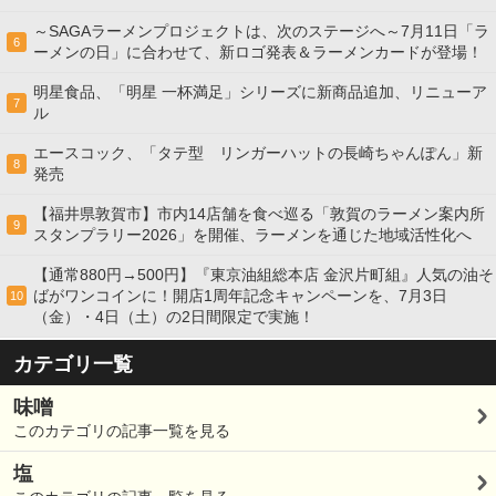
～SAGAラーメンプロジェクトは、次のステージへ～7月11日「ラ
6
ーメンの日」に合わせて、新ロゴ発表＆ラーメンカードが登場！
明星食品、「明星 一杯満足」シリーズに新商品追加、リニューア
7
ル
エースコック、「タテ型 リンガーハットの長崎ちゃんぽん」新
8
発売
【福井県敦賀市】市内14店舗を食べ巡る「敦賀のラーメン案内所
9
スタンプラリー2026」を開催、ラーメンを通じた地域活性化へ
【通常880円→500円】『東京油組総本店 金沢片町組』人気の油そ
ばがワンコインに！開店1周年記念キャンペーンを、7月3日
10
（金）・4日（土）の2日間限定で実施！
カテゴリ一覧
味噌
このカテゴリの記事一覧を見る
塩