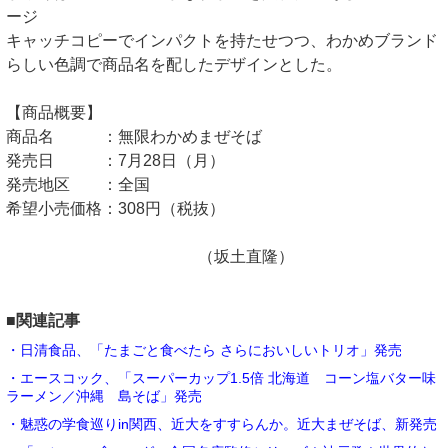
ージ
キャッチコピーでインパクトを持たせつつ、わかめブランド
らしい色調で商品名を配したデザインとした。
【商品概要】
商品名 ：無限わかめまぜそば
発売日 ：7月28日（月）
発売地区 ：全国
希望小売価格：308円（税抜）
（坂土直隆）
■関連記事
・日清食品、「たまごと食べたら さらにおいしいトリオ」発売
・エースコック、「スーパーカップ1.5倍 北海道 コーン塩バター味
ラーメン／沖縄 島そば」発売
・魅惑の学食巡りin関西、近大をすすらんか。近大まぜそば、新発売