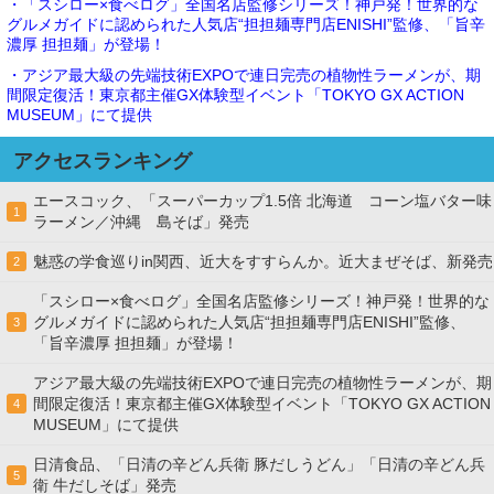
・「スシロー×食べログ」全国名店監修シリーズ！神戸発！世界的な
グルメガイドに認められた人気店“担担麺専門店ENISHI”監修、「旨辛
濃厚 担担麺」が登場！
・アジア最大級の先端技術EXPOで連日完売の植物性ラーメンが、期
間限定復活！東京都主催GX体験型イベント「TOKYO GX ACTION
MUSEUM」にて提供
アクセスランキング
エースコック、「スーパーカップ1.5倍 北海道 コーン塩バター味
1
ラーメン／沖縄 島そば」発売
魅惑の学食巡りin関西、近大をすすらんか。近大まぜそば、新発売
2
「スシロー×食べログ」全国名店監修シリーズ！神戸発！世界的な
グルメガイドに認められた人気店“担担麺専門店ENISHI”監修、
3
「旨辛濃厚 担担麺」が登場！
アジア最大級の先端技術EXPOで連日完売の植物性ラーメンが、期
間限定復活！東京都主催GX体験型イベント「TOKYO GX ACTION
4
MUSEUM」にて提供
日清食品、「日清の辛どん兵衛 豚だしうどん」「日清の辛どん兵
5
衛 牛だしそば」発売