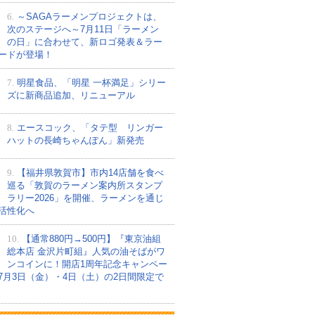
6.
～SAGAラーメンプロジェクトは、
次のステージへ～7月11日「ラーメン
の日」に合わせて、新ロゴ発表＆ラー
ードが登場！
7.
明星食品、「明星 一杯満足」シリー
ズに新商品追加、リニューアル
8.
エースコック、「タテ型 リンガー
ハットの長崎ちゃんぽん」新発売
9.
【福井県敦賀市】市内14店舗を食べ
巡る「敦賀のラーメン案内所スタンプ
ラリー2026」を開催、ラーメンを通じ
活性化へ
10.
【通常880円→500円】『東京油組
総本店 金沢片町組』人気の油そばがワ
ンコインに！開店1周年記念キャンペー
7月3日（金）・4日（土）の2日間限定で