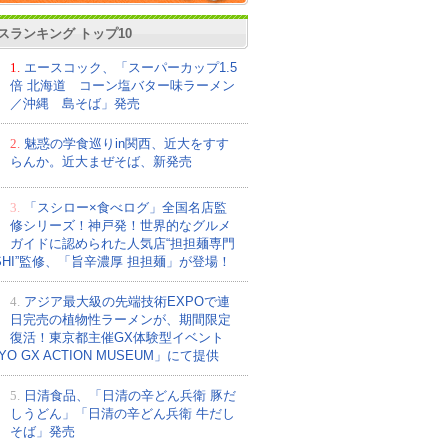
スランキング トップ10
1.
エースコック、「スーパーカップ1.5
倍 北海道 コーン塩バター味ラーメン
／沖縄 島そば」発売
2.
魅惑の学食巡りin関西、近大をすす
らんか。近大まぜそば、新発売
3.
「スシロー×食べログ」全国名店監
修シリーズ！神戸発！世界的なグルメ
ガイドに認められた人気店“担担麺専門
ISHI”監修、「旨辛濃厚 担担麺」が登場！
4.
アジア最大級の先端技術EXPOで連
日完売の植物性ラーメンが、期間限定
復活！東京都主催GX体験型イベント
YO GX ACTION MUSEUM」にて提供
5.
日清食品、「日清の辛どん兵衛 豚だ
しうどん」「日清の辛どん兵衛 牛だし
そば」発売