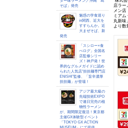
株式会
ター味ラーメン／沖縄 島
店ラー
そば」発売
メン店
魅惑の学食巡り
ミアム
in関西、近大を
丸新味
すすらんか。近
より数
大まぜそば、新
発売
「スシロー×食
べログ」全国名
店監修シリー
ズ！神戸発！世
界的なグルメガイドに認め
られた人気店“担担麺専門店
ENISHI”監修、「旨辛濃厚
担担麺」が登場！
アジア最大級の
先端技術EXPO
で連日完売の植
物性ラーメン
が、期間限定復活！東京都
主催GX体験型イベント
「TOKYO GX ACTION
MUSEUM」にて提供