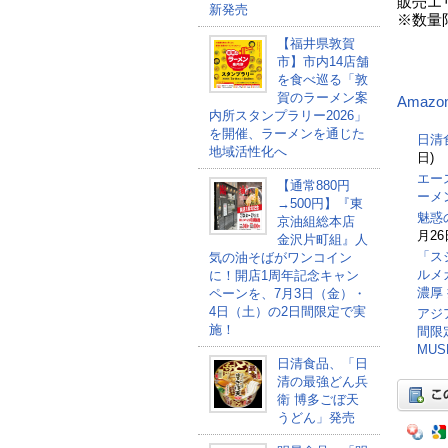
販売エ
新発売
※数量
【福井県敦賀
市】市内14店舗
を食べ巡る「敦
賀のラーメン案
Amazo
内所スタンプラリー2026」
を開催、ラーメンを通じた
日清
地域活性化へ
日)
エー
【通常880円
ーメ
→500円】『東
魅惑
京油組総本店
月26
金沢片町組』人
「ス
気の油そばがワンコイン
ルメ
に！開店1周年記念キャン
濃厚
ペーンを、7月3日（金）・
4日（土）の2日間限定で実
アジ
施！
間限
MU
日清食品、「日
清の最強どん兵
衛 博多ごぼ天
うどん」発売