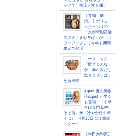
ックで、韓流トマト麺！
【背徳、解
禁。】ボリュー
ムたっぷりの
「京都背脂醤油
スタミナまぜそば」が、パ
ワーアップして今年も期間
限定で登場！
エースコック、
「鰹どまんな
か 暴れ旨だし
魚介まぜそば」
を新発売
&quot;夏の風物
詩&quot;が早く
も登場！「中華
そば専門 田中
そば店」が『冷やかけ中華
そば』、4月25日 (土) 販売
スタート！
【半田大和家】