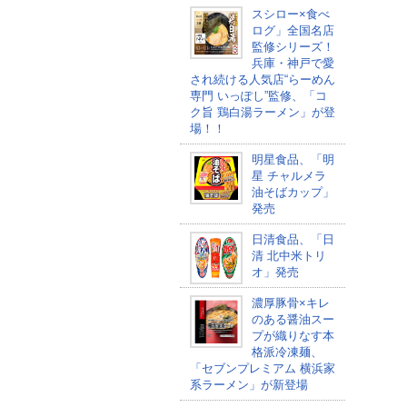
スシロー×食べ
ログ」全国名店
監修シリーズ！
兵庫・神戸で愛
され続ける人気店“らーめん
専門 いっぽし”監修、「コ
ク旨 鶏白湯ラーメン」が登
場！！
明星食品、「明
星 チャルメラ
油そばカップ​」
発売
日清食品、「日
清 北中米トリ
オ」発売
濃厚豚骨×キレ
のある醤油スー
プが織りなす本
格派冷凍麺、
「セブンプレミアム 横浜家
系ラーメン」が新登場