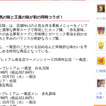
気の味と王道の味が初の同時コラボ！
メンカ
元味」は、店舗No.1の人気を誇る看板メニューをノンフ
と濃厚な豚骨スープで再現したカップ麺。「赤丸新味」
クのある豚骨スープに辛味噌とガーリック香油を効かせ
みと辛みのバランスが絶妙なカップ飯。
も、一風堂のこだわりを詰め込んだ本格的な味わいを手
しめる特別な商品となっている。
プレミアム有名店ラーメンシリーズ25周年記念「一風堂」
ンプレミアム 一風堂 白丸元味
た地域
48円（税込267.84円）
：10月7日（火）～順次
リア：全国
限定商品
ンを、
ンプレミアム 一風堂メシ 赤丸新味
実施！
98円（税込321.84円）
：10月7日（火）～順次