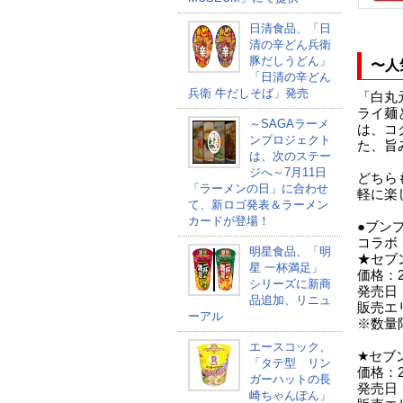
日清食品、「日
清の辛どん兵衛
豚だしうどん」
〜人
「日清の辛どん
兵衛 牛だしそば」発売
「白丸
ライ麺
～SAGAラーメ
は、コ
ンプロジェクト
た、旨
は、次のステー
ジへ～7月11日
どちら
「ラーメンの日」に合わせ
軽に楽
て、新ロゴ発表＆ラーメン
カードが登場！
●ブン
コラボ
明星食品、「明
★セブ
星 一杯満足」
価格：2
シリーズに新商
発売日
品追加、リニュ
販売エ
ーアル
※数量
エースコック、
★セブ
「タテ型 リン
価格：2
ガーハットの長
発売日
崎ちゃんぽん」