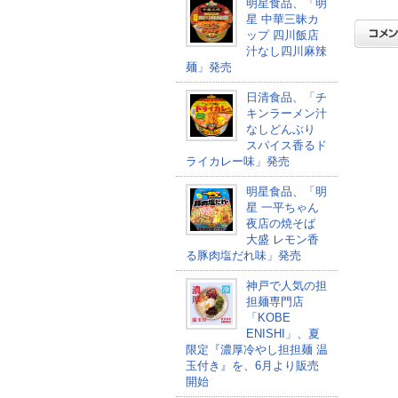
明星食品、「明
星 中華三昧カ
ップ 四川飯店
汁なし四川麻辣
麺」発売
日清食品、「チ
キンラーメン汁
なしどんぶり
スパイス香るド
ライカレー味」発売
明星食品、「明
星 一平ちゃん
夜店の焼そば
大盛 レモン香
る豚肉塩だれ味」発売
神戸で人気の担
担麺専門店
「KOBE
ENISHI」、夏
限定『濃厚冷やし担担麺 温
玉付き』を、6月より販売
開始