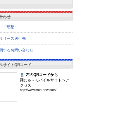
合わせ
・ご感想
リリース送付先
関するお問い合わせ
ルサイトQRコード
左のQRコードから
麺にゅ～モバイルサイトへア
クセス
htt
p:/
/ww
w.m
en-
new
.co
m/