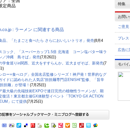
リア：全国
特集
限定商品
お問い
ご意見
n.co.jp : ラーメン に関連する商品
プレス
食品、「たまごと食べたら さらにおいしいトリオ」発売
(8月4
広告に
スコック、「スーパーカップ1.5倍 北海道 コーン塩バター味ラ
ン／沖縄 島そば」発売
(7月26日)
の学食巡りin関西、近大をすすらんか。近大まぜそば、新発売
(7
モバイ
日)
シロー×食べログ」全国名店監修シリーズ！神戸発！世界的なグ
ガイドに認められた人気店“担担麺専門店ENISHI”監修、「旨辛
 担担麺」が登場！
(7月25日)
ア最大級の先端技術EXPOで連日完売の植物性ラーメンが、期
定復活！東京都主催GX体験型イベント「TOKYO GX ACTION
SEUM」にて提供
(7月25日)