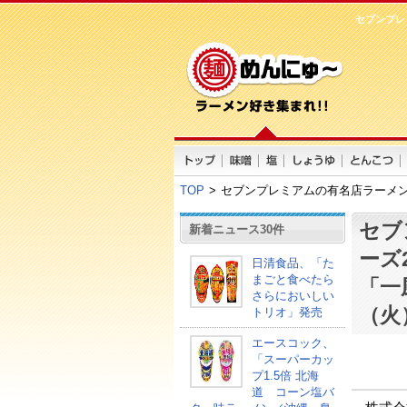
セブンプレ
TOP
>
セブンプレミアムの有名店ラーメン
セブ
新着ニュース30件
ーズ
日清食品、「た
まごと食べたら
「一
さらにおいしい
（火
トリオ」発売
エースコック、
「スーパーカッ
プ1.5倍 北海
道 コーン塩バ