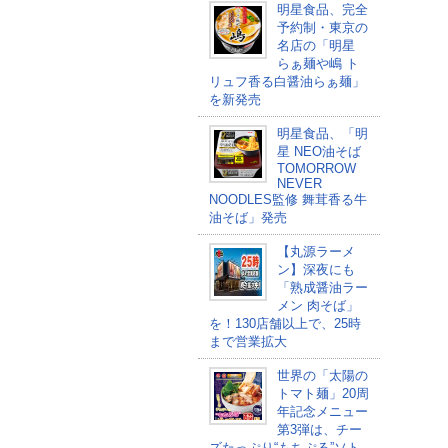
明星食品、完全
予約制・東京の
名店の「明星
らぁ麺や嶋 ト
リュフ香る白醤油らぁ麺」
を新発売
明星食品、「明
星 NEO油そば
TOMORROW
NEVER
NOODLES監修 舞茸香る牛
油そば​」発売
【丸源ラーメ
ン】深夜にも
「熟成醤油ラー
メン 肉そば」
を！130店舗以上で、25時
まで営業拡大
世界の「太陽の
トマト麺」20周
年記念メニュー
第3弾は、チー
ズたっぷり“もちぷる”ソト