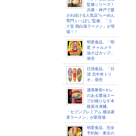
監修シリーズ！
兵庫・神戸で愛
され続ける人気店“らーめん
専門 いっぽし”監修、「コ
ク旨 鶏白湯ラーメン」が登
場！！
明星食品、「明
星 チャルメラ
油そばカップ​」
発売
日清食品、「日
清 北中米トリ
オ」発売
濃厚豚骨×キレ
のある醤油スー
プが織りなす本
格派冷凍麺、
「セブンプレミアム 横浜家
系ラーメン」が新登場
明星食品、完全
予約制・東京の