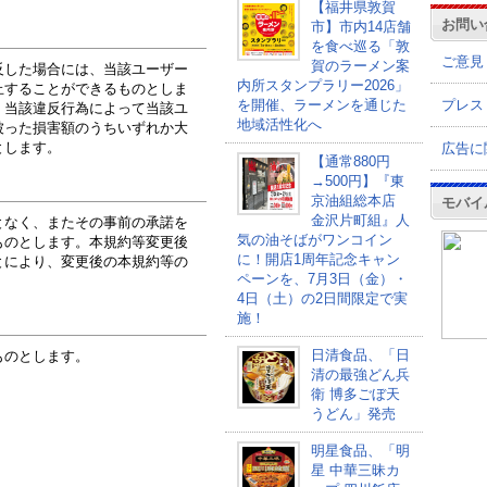
【福井県敦賀
お問い
市】市内14店舗
を食べ巡る「敦
ご意見
賀のラーメン案
反した場合には、当該ユーザー
内所スタンプラリー2026」
止することができるものとしま
プレス
を開催、ラーメンを通じた
、当該違反行為によって当該ユ
地域活性化へ
被った損害額のうちいずれか大
とします。
広告に
【通常880円
→500円】『東
京油組総本店
モバイ
金沢片町組』人
となく、またその事前の承諾を
気の油そばがワンコイン
ものとします。本規約等変更後
に！開店1周年記念キャン
とにより、変更後の本規約等の
ペーンを、7月3日（金）・
4日（土）の2日間限定で実
施！
日清食品、「日
ものとします。
清の最強どん兵
衛 博多ごぼ天
うどん」発売
明星食品、「明
星 中華三昧カ