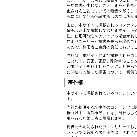
ーや障害が生じないこと、また不具合
正されることについては最善を尽くし
らについて何ら保証するものではあり
また、本サイトに掲載されるコンテン
確認した上で掲載しておりますが、正
性、使用可能性を欠いている場合があ
によりユーザーが損害を被った場合で
んので、利用者ご自身の責任において
当社は、本サイトおよび掲載されたコ
ことなく、変更、更新、削除すること
が本サイトを利用したことにより被っ
に関連して被った損害について一切責
著作権
本サイトに掲載されているコンテンツ
す。
当社の提供する記事等のコンテンツに
権（以下「著作権等」）は、当社もし
集を行った第三者に帰属します。
提供元の明記されたプレスリリースお
ンテンツに関する著作権等は、それぞ