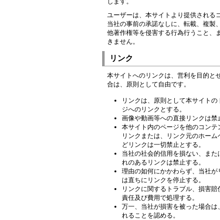
します。
ユーザーは、本サイトより提供される
当社の事前の承諾なしに、転載、複製
他著作権等を侵害する行為行うこと、
きません。
リンク
本サイトへのリンクは、営利を目的と
合は、原則として自由です。
リンクは、原則として本サイトの
ジへのリンクとする。
画像や動画等への直接リンクは禁
本サイト内のページを他のコンテ
リンクまたは、リンク元のホーム
どリンクは一切禁止とする。
当社の社会的信用を損ない、また
れのあるリンクは禁止する。
理由の如何にかかわらず、当社が
は直ちにリンクを停止する。
リンクに関するトラブル、損害賠
責任及び費用で処理する。
万一、当社が損害を被った場合は
れることを認める。