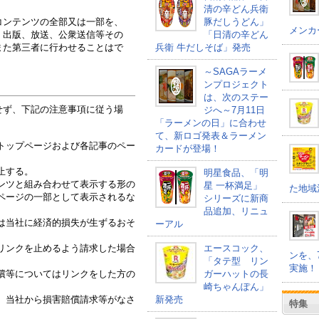
清の辛どん兵衛
コンテンツの全部又は一部を、
豚だしうどん」
メンカ
、出版、放送、公衆送信等その
「日清の辛どん
また第三者に行わせることはで
兵衛 牛だしそば」発売
～SAGAラーメ
ンプロジェクト
は、次のステー
せず、下記の注意事項に従う場
ジへ～7月11日
「ラーメンの日」に合わせ
て、新ロゴ発表＆ラーメン
トップページおよび各記事のペー
カードが登場！
止する。
明星食品、「明
ンツと組み合わせて表示する形の
星 一杯満足」
た地域
ページの一部として表示されるな
シリーズに新商
品追加、リニュ
は当社に経済的損失が生ずるおそ
ーアル
リンクを止めるよう請求した場合
エースコック、
ンを、
「タテ型 リン
実施！
償等についてはリンクをした方の
ガーハットの長
崎ちゃんぽん」
、当社から損害賠償請求等がなさ
新発売
特集