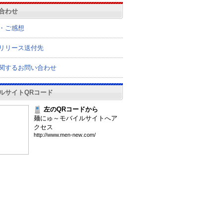
合わせ
・ご感想
リリース送付先
関するお問い合わせ
ルサイトQRコード
左のQRコードから
麺にゅ～モバイルサイトへア
クセス
htt
p:/
/ww
w.m
en-
new
.co
m/