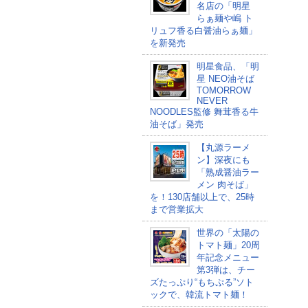
名店の「明星
らぁ麺や嶋 ト
リュフ香る白醤油らぁ麺」
を新発売
明星食品、「明
星 NEO油そば
TOMORROW
NEVER
NOODLES監修 舞茸香る牛
油そば​」発売
【丸源ラーメ
ン】深夜にも
「熟成醤油ラー
メン 肉そば」
を！130店舗以上で、25時
まで営業拡大
世界の「太陽の
トマト麺」20周
年記念メニュー
第3弾は、チー
ズたっぷり“もちぷる”ソト
ックで、韓流トマト麺！