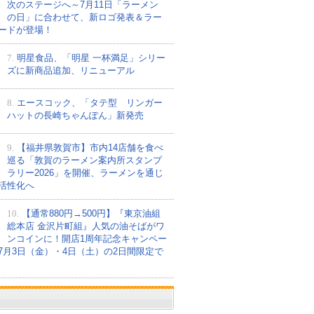
次のステージへ～7月11日「ラーメン
の日」に合わせて、新ロゴ発表＆ラー
ードが登場！
7.
明星食品、「明星 一杯満足」シリー
ズに新商品追加、リニューアル
8.
エースコック、「タテ型 リンガー
ハットの長崎ちゃんぽん」新発売
9.
【福井県敦賀市】市内14店舗を食べ
巡る「敦賀のラーメン案内所スタンプ
ラリー2026」を開催、ラーメンを通じ
活性化へ
10.
【通常880円→500円】『東京油組
総本店 金沢片町組』人気の油そばがワ
ンコインに！開店1周年記念キャンペー
7月3日（金）・4日（土）の2日間限定で