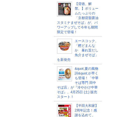
【背徳、解
禁。】ボリュー
ムたっぷりの
「京都背脂醤油
スタミナまぜそば」が、パ
ワーアップして今年も期間
限定で登場！
エースコック、
「鰹どまんな
か 暴れ旨だし
魚介まぜそば」
を新発売
&quot;夏の風物
詩&quot;が早く
も登場！「中華
そば専門 田中
そば店」が『冷やかけ中華
そば』、4月25日 (土) 販売
スタート！
【半田大和家】
2周年記念！感
謝を込めて、