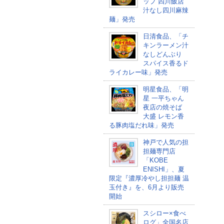
ップ 四川飯店
汁なし四川麻辣
麺」発売
日清食品、「チ
キンラーメン汁
なしどんぶり
スパイス香るド
ライカレー味」発売
明星食品、「明
星 一平ちゃん
夜店の焼そば
大盛 レモン香
る豚肉塩だれ味」発売
神戸で人気の担
担麺専門店
「KOBE
ENISHI」、夏
限定『濃厚冷やし担担麺 温
玉付き』を、6月より販売
開始
スシロー×食べ
ログ」全国名店