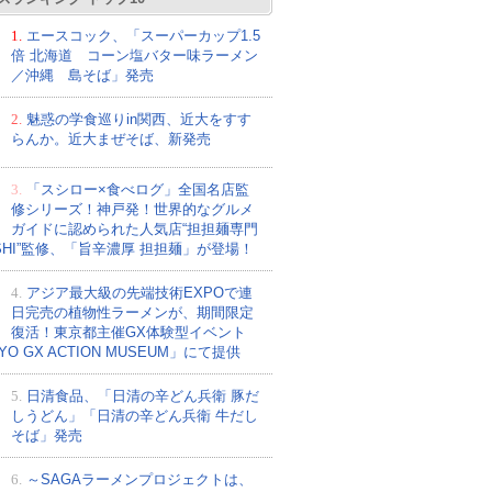
1.
エースコック、「スーパーカップ1.5
倍 北海道 コーン塩バター味ラーメン
／沖縄 島そば」発売
2.
魅惑の学食巡りin関西、近大をすす
らんか。近大まぜそば、新発売
3.
「スシロー×食べログ」全国名店監
修シリーズ！神戸発！世界的なグルメ
ガイドに認められた人気店“担担麺専門
ISHI”監修、「旨辛濃厚 担担麺」が登場！
4.
アジア最大級の先端技術EXPOで連
日完売の植物性ラーメンが、期間限定
復活！東京都主催GX体験型イベント
YO GX ACTION MUSEUM」にて提供
5.
日清食品、「日清の辛どん兵衛 豚だ
しうどん」「日清の辛どん兵衛 牛だし
そば」発売
6.
～SAGAラーメンプロジェクトは、