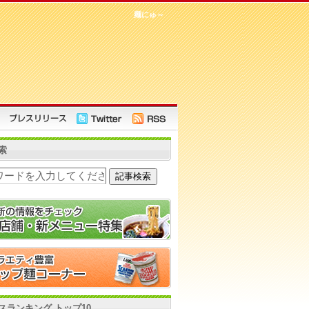
麺にゅ～
索
スランキング トップ10