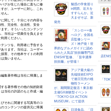
魅惑の学食巡り
やバグが生じた場合に直ちに修
in関西、近大を
ますが、ユーザーに対し、これ
すすらんか。近
ません。
大まぜそば、新
ツに関して、十分にその内容を
発売
確性、完全性、合法性、安全
ります。そういったコンテンツ
「スシロー×食
も、当社は一切責任を負えませ
べログ」全国名
ご利用ください。
店監修シリー
ズ！神戸発！世
ンテンツを、利用者に予告する
界的なグルメガイドに認め
があります。当社は、ユーザー
られた人気店“担担麺専門店
た損害、その他本サイトの利用
店EN
ENISHI”監修、「旨辛濃厚
任は負いません。
担担麺」が登場！
アジア最大級の
先端技術EXPO
の編集著作権は当社に帰属しま
で連日完売の植
「TOK
物性ラーメン
関する著作権その他の知的財産
が、期間限定復活！東京都
くは当社の許諾のもと作成・編
主催GX体験型イベント
「TOKYO GX ACTION
MUSEUM」にて提供
よびそれに関連する写真等のコ
れのコンテンツの提供元に帰属
日清食品、「日