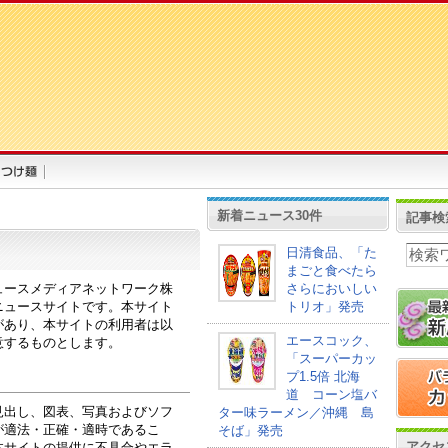
新着ニュース30件
記事検
日清食品、「た
まごと食べたら
ュースメディアネットワーク株
さらにおいしい
ニュースサイトです。本サイト
トリオ」発売
があり、本サイトの利用者は以
エースコック、
意するものとします。
「スーパーカッ
プ1.5倍 北海
道 コーン塩バ
見出し、図表、写真およびソフ
ター味ラーメン／沖縄 島
が適法・正確・適時であるこ
そば」発売
アクセ
本サイトの提供に不具合やエラ