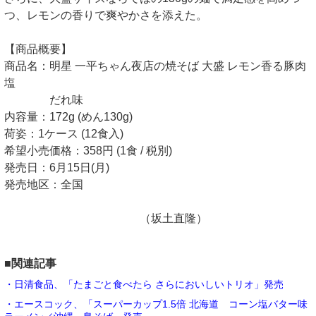
つ、レモンの香りで爽やかさを添えた。
【商品概要】
商品名：明星 一平ちゃん夜店の焼そば 大盛 レモン香る豚肉
塩
だれ味
内容量：172g (めん130g)
荷姿：1ケース (12食入)
希望小売価格：358円 (1食 / 税別)
発売日：6月15日(月)
発売地区：全国
（坂土直隆）
■関連記事
・日清食品、「たまごと食べたら さらにおいしいトリオ」発売
・エースコック、「スーパーカップ1.5倍 北海道 コーン塩バター味