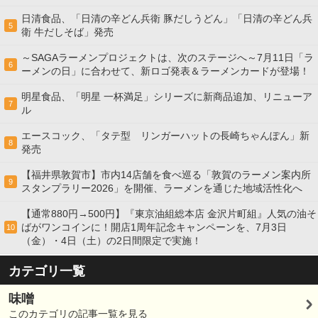
日清食品、「日清の辛どん兵衛 豚だしうどん」「日清の辛どん兵
5
衛 牛だしそば」発売
～SAGAラーメンプロジェクトは、次のステージへ～7月11日「ラ
6
ーメンの日」に合わせて、新ロゴ発表＆ラーメンカードが登場！
明星食品、「明星 一杯満足」シリーズに新商品追加、リニューア
7
ル
エースコック、「タテ型 リンガーハットの長崎ちゃんぽん」新
8
発売
【福井県敦賀市】市内14店舗を食べ巡る「敦賀のラーメン案内所
9
スタンプラリー2026」を開催、ラーメンを通じた地域活性化へ
【通常880円→500円】『東京油組総本店 金沢片町組』人気の油そ
ばがワンコインに！開店1周年記念キャンペーンを、7月3日
10
（金）・4日（土）の2日間限定で実施！
カテゴリ一覧
味噌
このカテゴリの記事一覧を見る