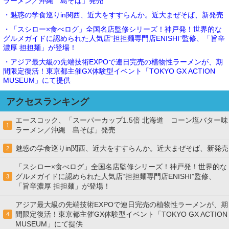
ラーメン／沖縄 島そば」発売
・魅惑の学食巡りin関西、近大をすすらんか。近大まぜそば、新発売
・「スシロー×食べログ」全国名店監修シリーズ！神戸発！世界的な
グルメガイドに認められた人気店“担担麺専門店ENISHI”監修、「旨辛
濃厚 担担麺」が登場！
・アジア最大級の先端技術EXPOで連日完売の植物性ラーメンが、期
間限定復活！東京都主催GX体験型イベント「TOKYO GX ACTION
MUSEUM」にて提供
アクセスランキング
エースコック、「スーパーカップ1.5倍 北海道 コーン塩バター味
1
ラーメン／沖縄 島そば」発売
魅惑の学食巡りin関西、近大をすすらんか。近大まぜそば、新発売
2
「スシロー×食べログ」全国名店監修シリーズ！神戸発！世界的な
グルメガイドに認められた人気店“担担麺専門店ENISHI”監修、
3
「旨辛濃厚 担担麺」が登場！
アジア最大級の先端技術EXPOで連日完売の植物性ラーメンが、期
間限定復活！東京都主催GX体験型イベント「TOKYO GX ACTION
4
MUSEUM」にて提供