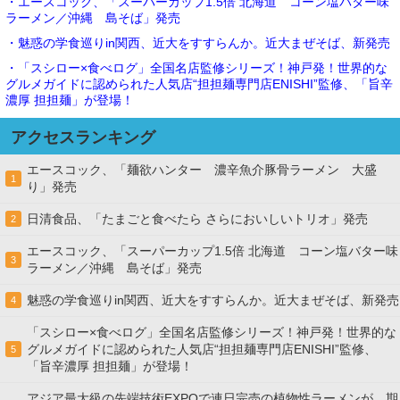
・エースコック、「スーパーカップ1.5倍 北海道 コーン塩バター味
ラーメン／沖縄 島そば」発売
・魅惑の学食巡りin関西、近大をすすらんか。近大まぜそば、新発売
・「スシロー×食べログ」全国名店監修シリーズ！神戸発！世界的な
グルメガイドに認められた人気店“担担麺専門店ENISHI”監修、「旨辛
濃厚 担担麺」が登場！
アクセスランキング
エースコック、「麺欲ハンター 濃辛魚介豚骨ラーメン 大盛
1
り」発売
日清食品、「たまごと食べたら さらにおいしいトリオ」発売
2
エースコック、「スーパーカップ1.5倍 北海道 コーン塩バター味
3
ラーメン／沖縄 島そば」発売
魅惑の学食巡りin関西、近大をすすらんか。近大まぜそば、新発売
4
「スシロー×食べログ」全国名店監修シリーズ！神戸発！世界的な
グルメガイドに認められた人気店“担担麺専門店ENISHI”監修、
5
「旨辛濃厚 担担麺」が登場！
アジア最大級の先端技術EXPOで連日完売の植物性ラーメンが、期