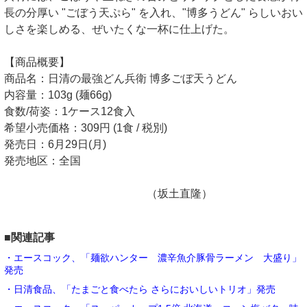
長の分厚い "ごぼう天ぷら" を入れ、"博多うどん" らしいおい
しさを楽しめる、ぜいたくな一杯に仕上げた。
【商品概要】
商品名：日清の最強どん兵衛 博多ごぼ天うどん
内容量：103g (麺66g)
食数/荷姿：1ケース12食入
希望小売価格：309円 (1食 / 税別)
発売日：6月29日(月)
発売地区：全国
（坂土直隆）
■関連記事
・エースコック、「麺欲ハンター 濃辛魚介豚骨ラーメン 大盛り」
発売
・日清食品、「たまごと食べたら さらにおいしいトリオ」発売