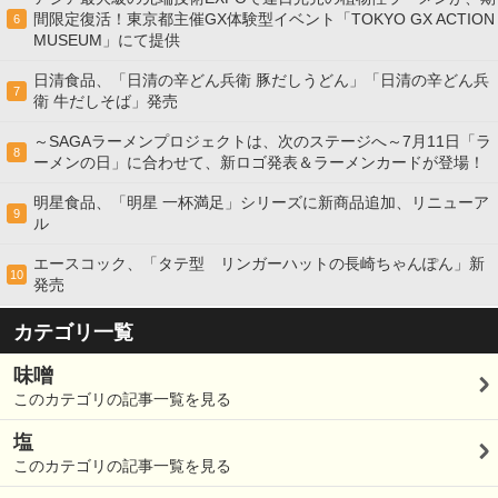
間限定復活！東京都主催GX体験型イベント「TOKYO GX ACTION
6
MUSEUM」にて提供
日清食品、「日清の辛どん兵衛 豚だしうどん」「日清の辛どん兵
7
衛 牛だしそば」発売
～SAGAラーメンプロジェクトは、次のステージへ～7月11日「ラ
8
ーメンの日」に合わせて、新ロゴ発表＆ラーメンカードが登場！
明星食品、「明星 一杯満足」シリーズに新商品追加、リニューア
9
ル
エースコック、「タテ型 リンガーハットの長崎ちゃんぽん」新
10
発売
カテゴリ一覧
味噌
このカテゴリの記事一覧を見る
塩
このカテゴリの記事一覧を見る