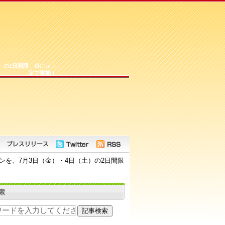
）の2日間限
麺にゅ～
定で実施！
ンを、7月3日（金）・4日（土）の2日間限
索