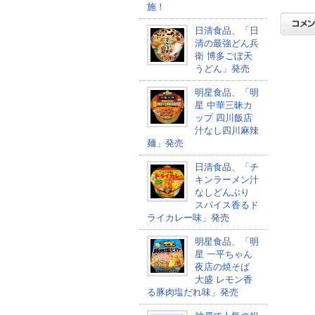
施！
日清食品、「日
清の最強どん兵
衛 博多ごぼ天
うどん」発売
明星食品、「明
星 中華三昧カ
ップ 四川飯店
汁なし四川麻辣
麺」発売
日清食品、「チ
キンラーメン汁
なしどんぶり
スパイス香るド
ライカレー味」発売
明星食品、「明
星 一平ちゃん
夜店の焼そば
大盛 レモン香
る豚肉塩だれ味」発売