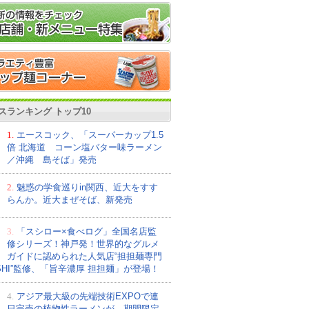
スランキング トップ10
1.
エースコック、「スーパーカップ1.5
倍 北海道 コーン塩バター味ラーメン
／沖縄 島そば」発売
2.
魅惑の学食巡りin関西、近大をすす
らんか。近大まぜそば、新発売
3.
「スシロー×食べログ」全国名店監
修シリーズ！神戸発！世界的なグルメ
ガイドに認められた人気店“担担麺専門
ISHI”監修、「旨辛濃厚 担担麺」が登場！
4.
アジア最大級の先端技術EXPOで連
日完売の植物性ラーメンが、期間限定