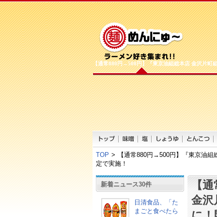
【通常880円→500円】『東京油組総本店 金沢片
TOP
>
【通常880円→500円】『東京油
定で実施！
【通
新着ニュース30件
金沢
日清食品、「た
まごと食べたら
に！