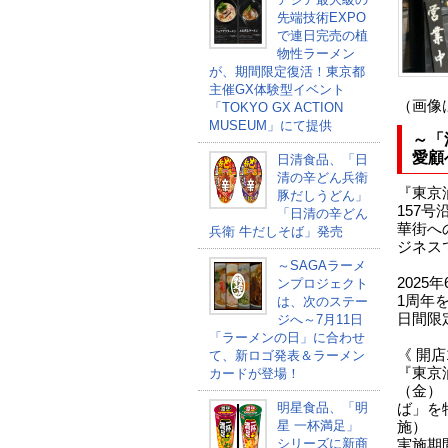
先端技術EXPO
で連日完売の植
物性ラーメン
が、期間限定復活！東京都
主催GX体験型イベント
（画像
「TOKYO GX ACTION
MUSEUM」にて提供
～「
愛顧
日清食品、「日
清の辛どん兵衛
『東京
豚だしうどん」
157
「日清の辛どん
華街へ
兵衛 牛だしそば」発売
ジネス
～SAGAラーメ
202
ンプロジェクト
1周年
は、次のステー
日間限
ジへ～7月11日
「ラーメンの日」に合わせ
《 開
て、新ロゴ発表＆ラーメン
『東京
カードが登場！
（金）
明星食品、「明
ば」を
星 一杯満足」
施）
シリーズに新商
実施期