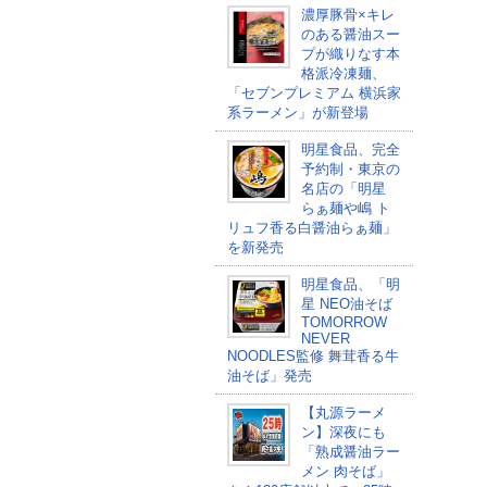
濃厚豚骨×キレ
のある醤油スー
プが織りなす本
格派冷凍麺、
「セブンプレミアム 横浜家
系ラーメン」が新登場
明星食品、完全
予約制・東京の
名店の「明星
らぁ麺や嶋 ト
リュフ香る白醤油らぁ麺」
を新発売
明星食品、「明
星 NEO油そば
TOMORROW
NEVER
NOODLES監修 舞茸香る牛
油そば​」発売
【丸源ラーメ
ン】深夜にも
「熟成醤油ラー
メン 肉そば」