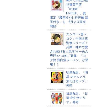
神戸で人気の担
担麺専門店
「KOBE
ENISHI」、夏
限定『濃厚冷やし担担麺 温
玉付き』を、6月より販売
開始
スシロー×食べ
ログ」全国名店
監修シリーズ！
兵庫・神戸で愛
され続ける人気店“らーめん
専門 いっぽし”監修、「コ
ク旨 鶏白湯ラーメン」が登
場！！
明星食品、「明
星 チャルメラ
油そばカップ​」
発売
日清食品、「日
清 北中米トリ
オ」発売