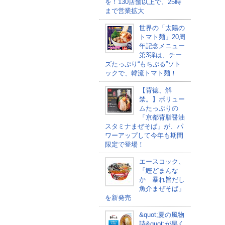
を！130店舗以上で、25時
まで営業拡大
世界の「太陽の
トマト麺」20周
年記念メニュー
第3弾は、チー
ズたっぷり“もちぷる”ソト
ックで、韓流トマト麺！
【背徳、解
禁。】ボリュー
ムたっぷりの
「京都背脂醤油
スタミナまぜそば」が、パ
ワーアップして今年も期間
限定で登場！
エースコック、
「鰹どまんな
か 暴れ旨だし
魚介まぜそば」
を新発売
&quot;夏の風物
詩&quot;が早く