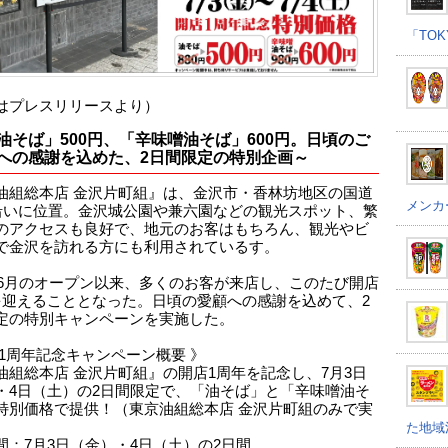
「TOK
はプレスリリースより）
油そば」500円、「辛味噌油そば」600円。日頃のご
への感謝を込めた、2日間限定の特別企画～
油組総本店 金沢片町組』は、金沢市・香林坊地区の国道
メンカ
号沿いに位置。金沢城公園や兼六園などの観光スポット、繁
のアクセスも良好で、地元のお客はもちろん、観光やビ
で金沢を訪れる方にも利用されているす。
5年6月のオープン以来、多くのお客が来店し、このたび開店
を迎えることとなった。日頃の愛顧への感謝を込めて、2
定の特別キャンペーンを実施した。
店1周年記念キャンペーン概要 》
油組総本店 金沢片町組』の開店1周年を記念し、7月3日
・4日（土）の2日間限定で、「油そば」と「辛味噌油そ
特別価格で提供！（東京油組総本店 金沢片町組のみで実
た地域
間：7月3日（金）・4日（土）の2日間