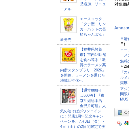
品追加、リニュ
対象商品
ーアル
・辛味
エースコック、
「タテ型 リン
Amazo
ガーハットの長
崎ちゃんぽん」
日清
新発売
日)
【福井県敦賀
エー
市】市内14店舗
ーメ
を食べ巡る「敦
魅惑
賀のラーメン案
月26
内所スタンプラリー2026」
「ス
を開催、ラーメンを通じた
ルメ
地域活性化へ
濃厚
アジ
【通常880円
間限
→500円】『東
MU
京油組総本店
金沢片町組』人
気の油そばがワンコイン
に！開店1周年記念キャン
ペーンを、7月3日（金）・
4日（土）の2日間限定で実