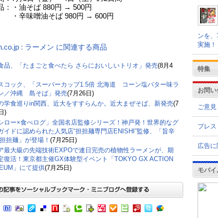
：・油そば 880円 → 500円
噌油そば 980円 → 600円
ンを、
実施！
n.co.jp : ラーメン に関連する商品
食品、「たまごと食べたら さらにおいしいトリオ」発売
(8月4
特集
スコック、「スーパーカップ1.5倍 北海道 コーン塩バター味ラ
お問い
ン／沖縄 島そば」発売
(7月26日)
の学食巡りin関西、近大をすすらんか。近大まぜそば、新発売
(7
ご意見
日)
シロー×食べログ」全国名店監修シリーズ！神戸発！世界的なグ
プレス
ガイドに認められた人気店“担担麺専門店ENISHI”監修、「旨辛
 担担麺」が登場！
(7月25日)
広告に
ア最大級の先端技術EXPOで連日完売の植物性ラーメンが、期
定復活！東京都主催GX体験型イベント「TOKYO GX ACTION
SEUM」にて提供
(7月25日)
モバイ