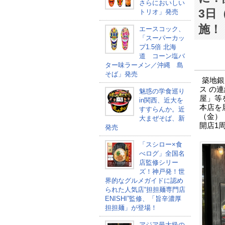
さらにおいしい
3日
トリオ」発売
施！
エースコック、
「スーパーカッ
プ1.5倍 北海
道 コーン塩バ
ター味ラーメン／沖縄 島
そば」発売
築地銀
ス の
魅惑の学食巡り
屋」等
in関西、近大を
本店を
すすらんか。近
（金）
大まぜそば、新
開店1
発売
「スシロー×食
べログ」全国名
店監修シリー
ズ！神戸発！世
界的なグルメガイドに認め
られた人気店“担担麺専門店
ENISHI”監修、「旨辛濃厚
担担麺」が登場！
アジア最大級の