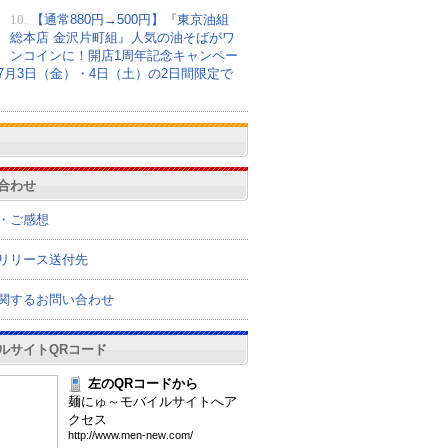
10.
【通常880円→500円】『東京油組
総本店 金沢片町組』人気の油そばがワ
ンコインに！開店1周年記念キャンペー
7月3日（金）・4日（土）の2日間限定で
合わせ
・ご感想
リリース送付先
関するお問い合わせ
ルサイトQRコード
左のQRコードから
麺にゅ～モバイルサイトへア
クセス
htt
p:/
/ww
w.m
en-
new
.co
m/