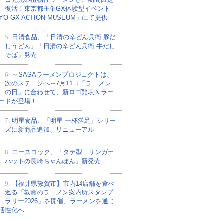
復活！東京都主催GX体験型イベント
YO GX ACTION MUSEUM」にて提供
5.
日清食品、「日清の辛どん兵衛 豚だ
しうどん」「日清の辛どん兵衛 牛だし
そば」発売
6.
～SAGAラーメンプロジェクトは、
次のステージへ～7月11日「ラーメン
の日」に合わせて、新ロゴ発表＆ラー
ードが登場！
7.
明星食品、「明星 一杯満足」シリー
ズに新商品追加、リニューアル
8.
エースコック、「タテ型 リンガー
ハットの長崎ちゃんぽん」新発売
9.
【福井県敦賀市】市内14店舗を食べ
巡る「敦賀のラーメン案内所スタンプ
ラリー2026」を開催、ラーメンを通じ
活性化へ