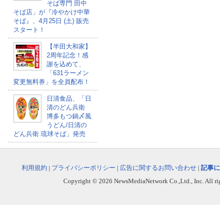
そば専門 田中
そば店」が『冷やかけ中華
そば』、4月25日 (土) 販売
スタート！
【半田大和家】
2周年記念！感
謝を込めて、
「631ラーメン
変更無料券」を全員配布！
日清食品、「日
清のどん兵衛
博多もつ鍋〆風
うどん/日清の
どん兵衛 琉球そば」発売
利用規約
|
プライバシーポリシー
|
広告に関するお問い合わせ
|
記事に
Copyright © 2026 NewsMediaNetwork Co.,Ltd., Inc. All righ