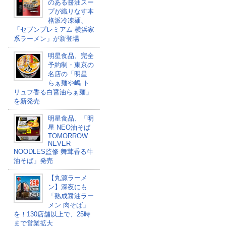
のある醤油スー
プが織りなす本
格派冷凍麺、
「セブンプレミアム 横浜家
系ラーメン」が新登場
明星食品、完全
予約制・東京の
名店の「明星
らぁ麺や嶋 ト
リュフ香る白醤油らぁ麺」
を新発売
明星食品、「明
星 NEO油そば
TOMORROW
NEVER
NOODLES監修 舞茸香る牛
油そば​」発売
【丸源ラーメ
ン】深夜にも
「熟成醤油ラー
メン 肉そば」
を！130店舗以上で、25時
まで営業拡大