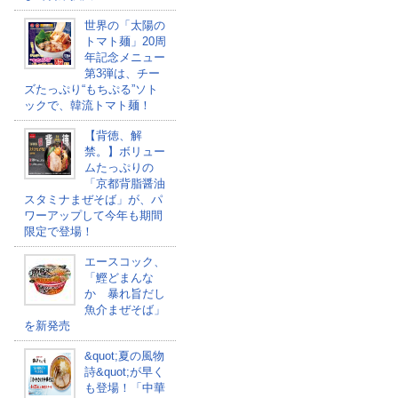
世界の「太陽の
トマト麺」20周
年記念メニュー
第3弾は、チー
ズたっぷり“もちぷる”ソト
ックで、韓流トマト麺！
【背徳、解
禁。】ボリュー
ムたっぷりの
「京都背脂醤油
スタミナまぜそば」が、パ
ワーアップして今年も期間
限定で登場！
エースコック、
「鰹どまんな
か 暴れ旨だし
魚介まぜそば」
を新発売
&quot;夏の風物
詩&quot;が早く
も登場！「中華