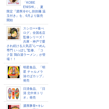
「KOBE
ENISHI」、夏
限定『濃厚冷やし担担麺 温
玉付き』を、6月より販売
開始
スシロー×食べ
ログ」全国名店
監修シリーズ！
兵庫・神戸で愛
され続ける人気店“らーめん
専門 いっぽし”監修、「コ
ク旨 鶏白湯ラーメン」が登
場！！
明星食品、「明
星 チャルメラ
油そばカップ​」
発売
日清食品、「日
清 北中米トリ
オ」発売
濃厚豚骨×キレ