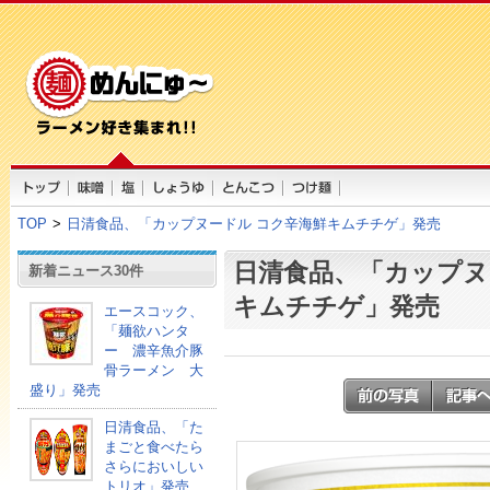
TOP
>
日清食品、「カップヌードル コク辛海鮮キムチチゲ」発売
日清食品、「カップヌ
新着ニュース30件
キムチチゲ」発売
エースコック、
「麺欲ハンタ
ー 濃辛魚介豚
骨ラーメン 大
盛り」発売
日清食品、「た
まごと食べたら
さらにおいしい
トリオ」発売