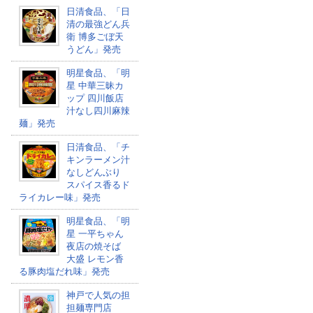
日清食品、「日
清の最強どん兵
衛 博多ごぼ天
うどん」発売
明星食品、「明
星 中華三昧カ
ップ 四川飯店
汁なし四川麻辣
麺」発売
日清食品、「チ
キンラーメン汁
なしどんぶり
スパイス香るド
ライカレー味」発売
明星食品、「明
星 一平ちゃん
夜店の焼そば
大盛 レモン香
る豚肉塩だれ味」発売
神戸で人気の担
担麺専門店