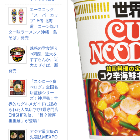
エースコック、
「スーパーカッ
プ1.5倍 北海
道 コーン塩バ
ター味ラーメン／沖縄 島
そば」発売
魅惑の学食巡り
in関西、近大を
すすらんか。近
大まぜそば、新
発売
「スシロー×食
べログ」全国名
店監修シリー
ズ！神戸発！世
界的なグルメガイドに認め
られた人気店“担担麺専門店
ENISHI”監修、「旨辛濃厚
担担麺」が登場！
アジア最大級の
先端技術EXPO