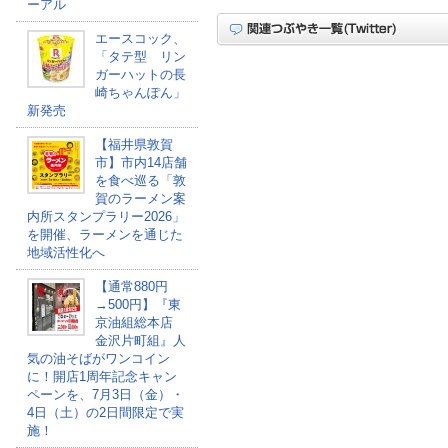
ーアル
エースコック、
「タテ型 リン
ガーハットの長
崎ちゃんぽん」
新発売
【福井県敦賀
市】市内14店舗
を食べ巡る「敦
賀のラーメン案
内所スタンプラリー2026」
を開催、ラーメンを通じた
地域活性化へ
【通常880円
→500円】『東
京油組総本店
金沢片町組』人
気の油そばがワンコイン
に！開店1周年記念キャン
ペーンを、7月3日（金）・
4日（土）の2日間限定で実
施！