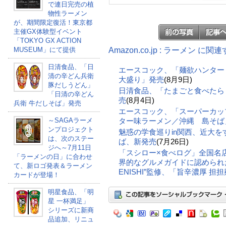
で連日完売の植
物性ラーメン
が、期間限定復活！東京都
主催GX体験型イベント
「TOKYO GX ACTION
Amazon.co.jp : ラーメン に
MUSEUM」にて提供
日清食品、「日
エースコック、「麺欲ハンタ
清の辛どん兵衛
大盛り」発売
(8月9日)
豚だしうどん」
日清食品、「たまごと食べたら
「日清の辛どん
売
(8月4日)
兵衛 牛だしそば」発売
エースコック、「スーパーカップ
～SAGAラーメ
ター味ラーメン／沖縄 島そば
ンプロジェクト
魅惑の学食巡りin関西、近大
は、次のステー
ば、新発売
(7月26日)
ジへ～7月11日
「スシロー×食べログ」全国名
「ラーメンの日」に合わせ
界的なグルメガイドに認められ
て、新ロゴ発表＆ラーメン
ENISHI”監修、「旨辛濃厚 担
カードが登場！
明星食品、「明
星 一杯満足」
シリーズに新商
品追加、リニュ