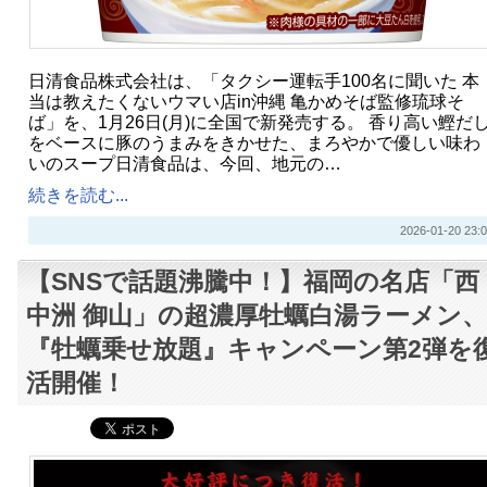
日清食品株式会社は、「タクシー運転手100名に聞いた 本
当は教えたくないウマい店in沖縄 亀かめそば監修琉球そ
ば」を、1月26日(月)に全国で新発売する。 香り高い鰹だ
をベースに豚のうまみをきかせた、まろやかで優しい味わ
いのスープ日清食品は、今回、地元の…
続きを読む...
2026-01-20 23:0
【SNSで話題沸騰中！】福岡の名店「西
中洲 御山」の超濃厚牡蠣白湯ラーメン、
『牡蠣乗せ放題』キャンペーン第2弾を
活開催！