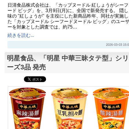
日清食品株式会社は、「カップヌードル 紅しょうがシーフ
ード ビッグ」を、3月9日(月)に、全国で新発売する。 隠し
味の "紅しょうが" を主役にした新商品昨年、同社が実施し
た「カップヌードル シーフードヌードル ビッグ」のユー
ーを対象とした調査では、約75…
続きを読む...
2026-03-03 15:0
明星食品、「明星 中華三昧タテ型」シリ
ーズ3品 発売