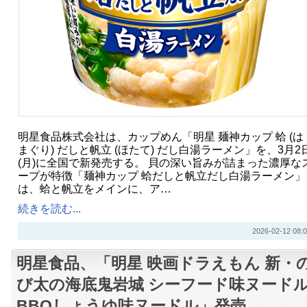
明星食品株式会社は、カップめん「明星 麺神カップ 蛤 (は
まぐり) だしと帆立 (ほたて) だし白湯ラーメン」を、3月2
(月)に全国で新発売する。 貝の深い旨みが詰まった濃厚な
ープが特徴「麺神カップ 蛤だしと帆立だし白湯ラーメン」
は、蛤と帆立をメインに、ア…
続きを読む...
2026-02-12 08:0
明星食品、「明星 映画ドラえもん ​新・
び太の海底鬼岩城 シーフード味ヌードル
BBQしょうゆ味ヌードル」発売