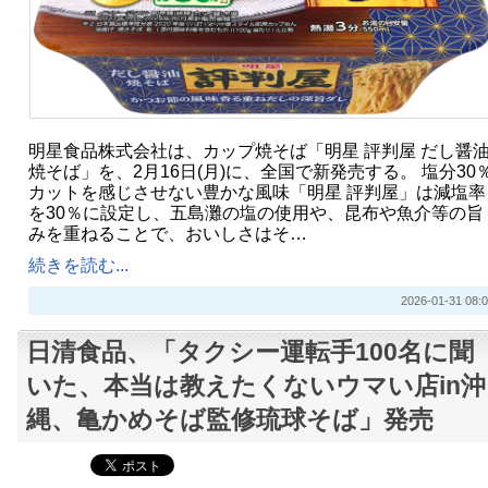
明星食品株式会社は、カップ焼そば「明星 評判屋 だし醤
焼そば」を、2月16日(月)に、全国で新発売する。 塩分30
カットを感じさせない豊かな風味「明星 評判屋」は減塩率
を30％に設定し、五島灘の塩の使用や、昆布や魚介等の旨
みを重ねることで、おいしさはそ…
続きを読む...
2026-01-31 08:0
日清食品、「タクシー運転手100名に聞
いた、本当は教えたくないウマい店in沖
縄、亀かめそば監修琉球そば」発売